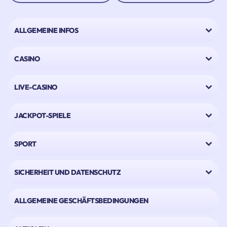
ALLGEMEINE INFOS
CASINO
LIVE-CASINO
JACKPOT-SPIELE
SPORT
SICHERHEIT UND DATENSCHUTZ
ALLGEMEINE GESCHÄFTSBEDINGUNGEN