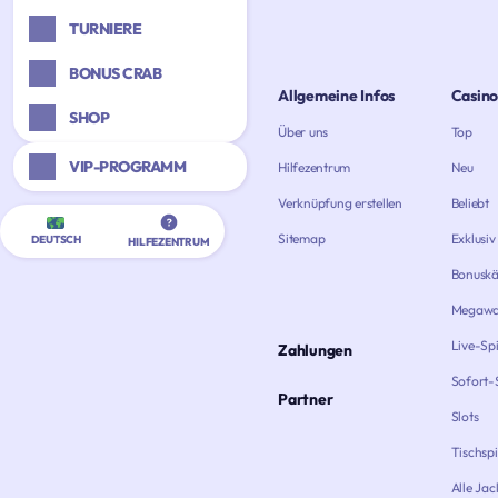
TURNIERE
BONUS CRAB
Allgemeine Infos
Casino
SHOP
Über uns
Top
VIP-PROGRAMM
Hilfezentrum
Neu
Verknüpfung erstellen
Beliebt
Sitemap
Exklusiv
DEUTSCH
HILFEZENTRUM
Bonuskä
Megawa
Live-Spi
Zahlungen
Sofort-
Partner
Slots
Tischspi
Alle Jac