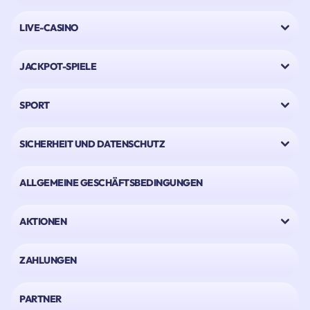
LIVE-CASINO
JACKPOT-SPIELE
SPORT
SICHERHEIT UND DATENSCHUTZ
ALLGEMEINE GESCHÄFTSBEDINGUNGEN
AKTIONEN
ZAHLUNGEN
PARTNER