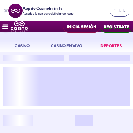
App de CasinoInfinity
ABRIR
Accede a la app para disfrutar del juego
INICIA SESIÓN
REGÍSTRATE
CASINO
CASINO EN VIVO
DEPORTES