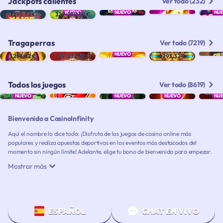
Jackpots calientes
Ver todo (232)
NUEVO
NUEVO
NU
1293,32 €
129.232,52 €
Tragaperras
Ver todo (7219)
NUEVO
1293,32 €
129.232,52 €
1293,32 €
Todos los juegos
Ver todo (8619)
NUEVO
NUEVO
NUEVO
NU
Bienvenido a CasinoInfinity
Aquí el nombre lo dice todo: ¡Disfruta de los juegos de casino online más
populares y realiza apuestas deportivas en los eventos más destacados del
momento sin ningún límite! Adelante, elige tu bono de bienvenida para empezar.
Para tu depósito puedes utilizar los
métodos de pago más habituales
, como Visa,
Mostrar más
Mastercard, CashtoCode o MiFinity, un monedero electrónico a través del cual
puedes realizar tu depósito vía Klarna (Sofort), así como métodos de pago con
criptomonedas como Bitcoin, Ethereum, Ripple o Litecoin. Pero eso es solo el
principio, porque incluso después de tu primera partida sin límites, seguiremos
ofreciéndote las
mejores promociones
, torneos y un programa VIP sin igual.
ESPAÑOL
CHAT EN VIVO
Diversión sin límites, eso es tu
CasinoInfinity
.