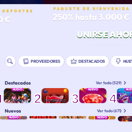
PAQUETE DE BIENVENIDA
N DEPORTES
250% hasta 3.000 € 
0 €
UNIRSE AHO
PROVEEDORES
DESTACADOS
NUE
Destacados
Ver todo (529)
NUEVO
NUEVO
NUE
1
2
3
4
1293,32 €
129.232,52 €
Nuevos
Ver todo (671)
NUEVO
NUEVO
1293