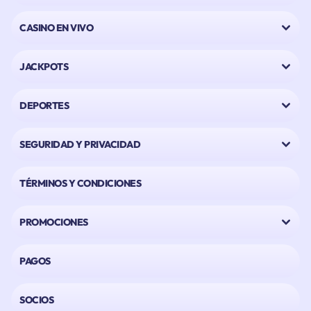
CASINO EN VIVO
JACKPOTS
DEPORTES
SEGURIDAD Y PRIVACIDAD
TÉRMINOS Y CONDICIONES
PROMOCIONES
PAGOS
SOCIOS