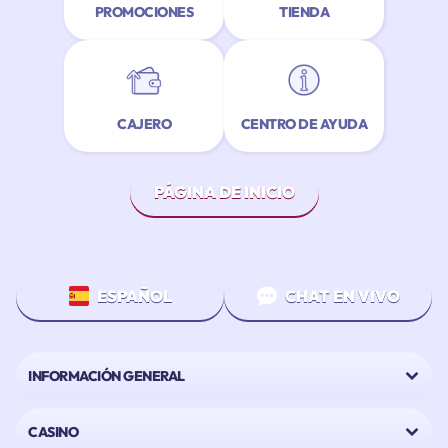
PROMOCIONES
TIENDA
CAJERO
CENTRO DE AYUDA
PÁGINA DE INICIO
ESPAÑOL
CHAT EN VIVO
INFORMACIÓN GENERAL
CASINO