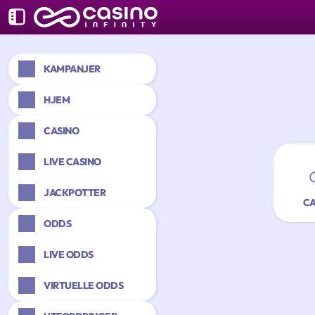
KAMPANJER
HJEM
CASINO
LIVE CASINO
JACKPOTTER
CA
ODDS
LIVE ODDS
VIRTUELLE ODDS