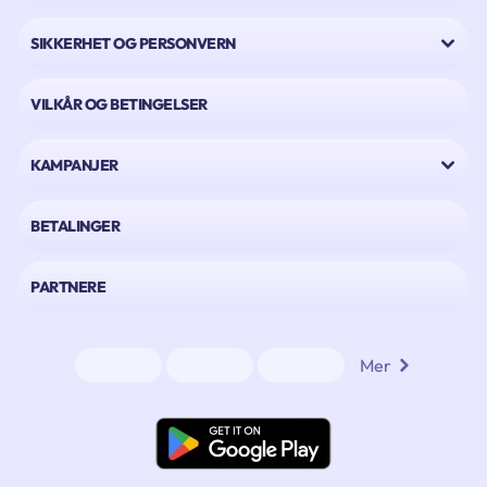
SIKKERHET OG PERSONVERN
VILKÅR OG BETINGELSER
KAMPANJER
BETALINGER
PARTNERE
Mer