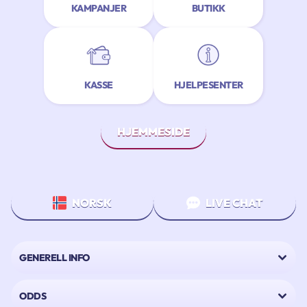
KAMPANJER
BUTIKK
KASSE
HJELPESENTER
HJEMMESIDE
NORSK
LIVE CHAT
GENERELL INFO
ODDS