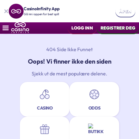
CasinoInfinity App
ÅPEN
Gå inn i appen for best spill
LOGG INN
REGISTRER DEG
404 Side Ikke Funnet
Oops! Vi finner ikke den siden
Sjekk ut de mest populære delene.
CASINO
ODDS