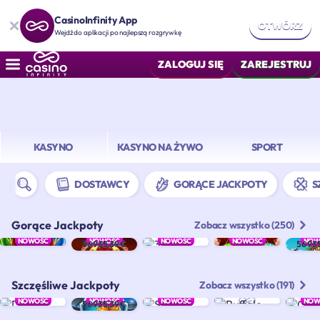
CasinoInfinity App
OTWÓRZ
Wejdź do aplikacji po najlepszą rozgrywkę
ZALOGUJ SIĘ
ZAREJESTRUJ
KASYNO
KASYNO NA ŻYWO
SPORT
DOSTAWCY
GORĄCE JACKPOTY
S
Gorące Jackpoty
Zobacz wszystko (250)
NOWOŚĆ
NOWOŚĆ
NOWOŚĆ
NOWOŚĆ
NOW
56 935,39 €
56 93
Szczęśliwe Jackpoty
Zobacz wszystko (191)
NOWOŚĆ
NOWOŚĆ
NOWOŚĆ
NOW
56 935,39 €