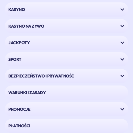
KASYNO
KASYNO NA ŻYWO
JACKPOTY
SPORT
BEZPIECZEŃSTWO I PRYWATNOŚĆ
WARUNKI I ZASADY
PROMOCJE
PŁATNOŚCI