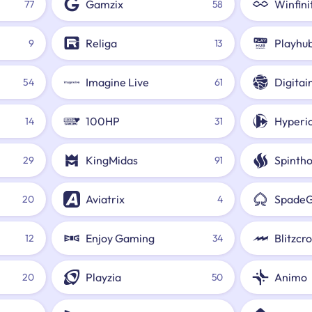
Gamzix
Winfini
77
58
Religa
Playhu
9
13
Imagine Live
Digitai
54
61
100HP
Hyperio
14
31
KingMidas
Spinth
29
91
Aviatrix
Spade
20
4
Enjoy Gaming
Blitzcr
12
34
Playzia
Animo
20
50