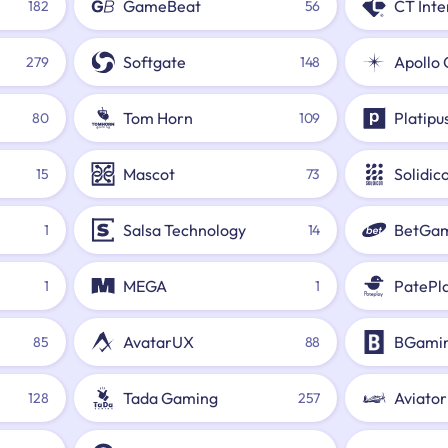
GameBeat
CT Inte
182
56
Softgate
Apollo
279
148
Tom Horn
Platipu
80
109
Mascot
Solidic
15
73
Salsa Technology
BetGa
1
14
MEGA
PatePl
1
1
AvatarUX
BGami
85
88
Tada Gaming
Aviator
128
257