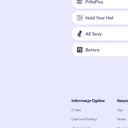
PittaPlus
Hold Your Hat
AE Sexy
Betora
Informacje Ogólne
Kasyn
O Nas
Top
Centrum Pomocy
Nowe