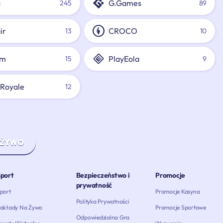
g
G.Games
245
89
ir
CROCO
13
10
om
PlayEola
15
9
 Royale
12
 ŻYWO
port
Bezpieczeństwo i
Promocje
prywatność
port
Promocje Kasyna
Polityka Prywatności
akłady Na Żywo
Promocje Sportowe
Odpowiedzialna Gra