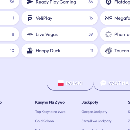
Ready Play Gaming
Flatdo
36
86
VeliPlay
Megafa
1
16
Live Vegas
Phant
8
39
Happy Duck
Toucan
10
11
POLSKI
CZAT NA
o
Kasyno Na Żywo
Jackpoty
S
Top Kasyna na żywo
Gorące Jackpoty
S
Gold Saloon
Szczęśliwe Jackpoty
Z