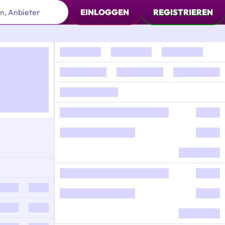
en, Anbieter
EINLOGGEN
REGISTRIEREN