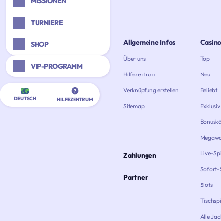
MISSIONEN
TURNIERE
Allgemeine Infos
Casino
SHOP
Über uns
Top
VIP-PROGRAMM
Hilfezentrum
Neu
Verknüpfung erstellen
Beliebt
DEUTSCH
HILFEZENTRUM
Sitemap
Exklusiv
Bonuskä
Megawa
Live-Spi
Zahlungen
Sofort-
Partner
Slots
Tischspi
Alle Jac