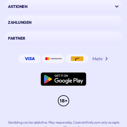
AKTIONEN
ZAHLUNGEN
PARTNER
Mehr
Gambling can be addictive. Play responsibly. CasinoInfinity.com only accepts