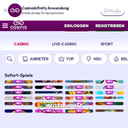
CasinoInfinity Anwendung
ÖFFNEN
Erhalte die App für das beste Spiel
EINLOGGEN
REGISTRIEREN
CASINO
LIVE-CASINO
SPORT
ANBIETER
TOP
NEU
BEL
Sofort-Spiele
NEU
NEU
NEU
NEU
NEU
NEU
NEU
NEU
NEU
NEU
NEU
NEU
NEU
NEU
NEU
50.922,38 €
WEITERE SPIELE
NEU
NEU
NEU