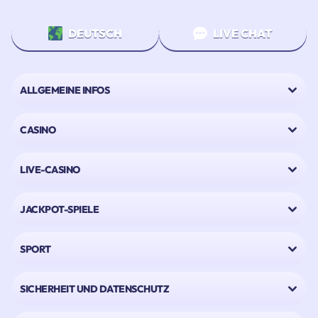
DEUTSCH
LIVE CHAT
ALLGEMEINE INFOS
CASINO
LIVE-CASINO
JACKPOT-SPIELE
SPORT
SICHERHEIT UND DATENSCHUTZ