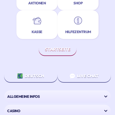
AKTIONEN
SHOP
KASSE
HILFEZENTRUM
STARTSEITE
DEUTSCH
LIVE CHAT
ALLGEMEINE INFOS
CASINO