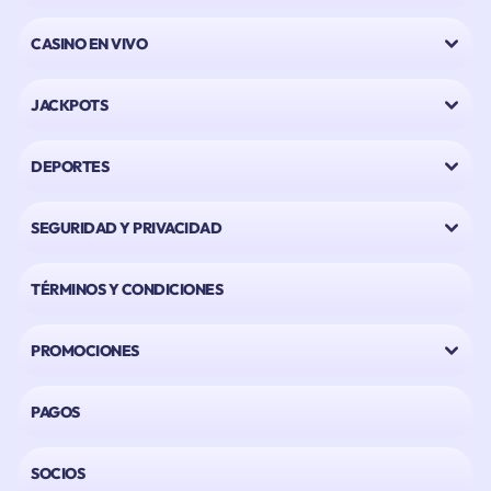
CASINO EN VIVO
JACKPOTS
DEPORTES
SEGURIDAD Y PRIVACIDAD
TÉRMINOS Y CONDICIONES
PROMOCIONES
PAGOS
SOCIOS