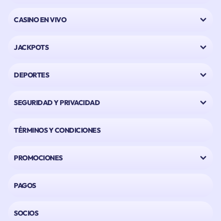
CASINO EN VIVO
JACKPOTS
DEPORTES
SEGURIDAD Y PRIVACIDAD
TÉRMINOS Y CONDICIONES
PROMOCIONES
PAGOS
SOCIOS