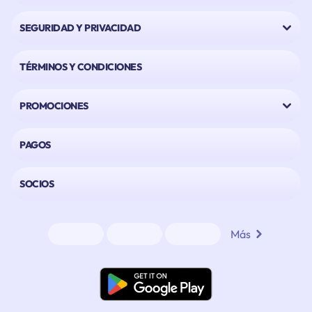
SEGURIDAD Y PRIVACIDAD
TÉRMINOS Y CONDICIONES
PROMOCIONES
PAGOS
SOCIOS
Más