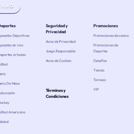
 VIVO
Deportes
Seguridad y
Promociones
Privacidad
puestas Deportivas
Promociones de casino
Aviso de Privacidad
puestas en vivo
Promociones de
Juego Responsable
Deportes
eportes virtuales
Aviso de Cookies
Desafíos
útbol
Tienda
enis
Torneos
enis De Mesa
VIP
Términos y
aloncesto
Condiciones
ockey
útbol Americano
éisbol