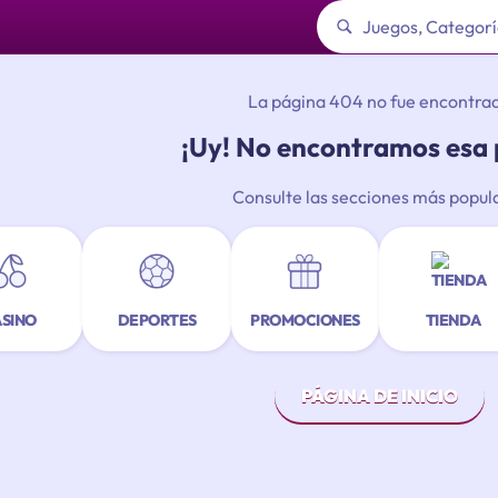
Juegos, Categorí
La página 404 no fue encontra
¡Uy! No encontramos esa
Consulte las secciones más popul
SINO
DEPORTES
PROMOCIONES
TIENDA
PÁGINA DE INICIO