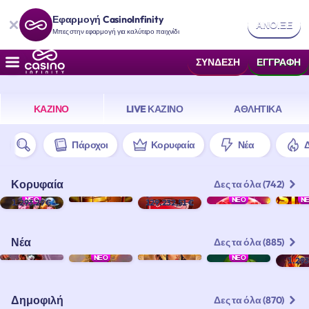
Εφαρμογή CasinoInfinity
ΆΝΟΙΞΕ
Μπες στην εφαρμογή για καλύτερο παιχνίδι
ΣΎΝΔΕΣΗ
ΕΓΓΡΑΦΉ
ΚΑΖΊΝΟ
LIVE ΚΑΖΊΝΟ
ΑΘΛΗΤΙΚΆ
Πάροχοι
Κορυφαία
Νέα
Κορυφαία
Δες τα όλα (742)
NΈΟ
NΈΟ
N
1.293,29 €
129.232,51 €
Νέα
Δες τα όλα (885)
NΈΟ
NΈΟ
1.293
Δημοφιλή
Δες τα όλα (870)