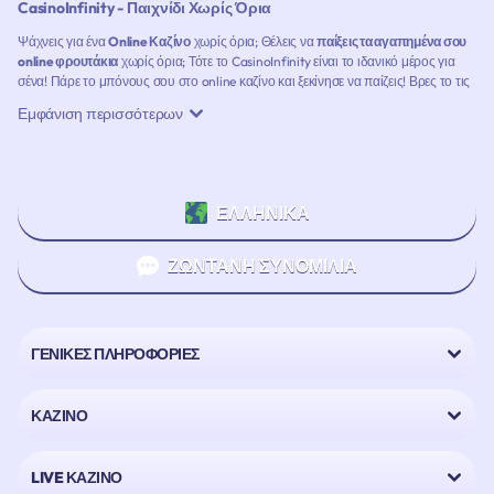
CasinoInfinity - Παιχνίδι Χωρίς Όρια
Ψάχνεις για ένα
Online Καζίνο
χωρίς όρια; Θέλεις να
παίξεις τα αγαπημένα σου
online φρουτάκια
χωρίς όρια; Τότε το CasinoInfinity είναι το ιδανικό μέρος για
σένα! Πάρε το μπόνους σου στο online καζίνο και ξεκίνησε να παίζεις! Βρες το τις
καλύτερες Μπόνους Προσφορές Καζίνο
και όλα όσα έχει να προσφέρει το
Εμφάνιση περισσότερων
καζίνο μας, από τα κλασικά φρουτάκια 3 τροχών έως τα σύγχρονα φρουτάκια
υψηλής ανάλυσης.
Με πάνω από 3000 φρουτάκια από τη Microgaming, τη NetEnt και πολλούς
άλλους παρόχους παιχνιδιών, σίγουρα θα βρες όλα τα αγαπημένα σου
ΕΛΛΗΝΙΚΆ
φρουτάκια στο CasinoInfinity. Φυσικά θα βρεις και τα πιο εμβληματικά φρουτάκια
όπως το
Book of Dead της Play'n GO, το Starburst της NetEnt και το Razor
Shark της Push Gaming.
Ανακάλυψε μια ασύγκριτη συλλογή παιχνιδιών!
ΖΩΝΤΑΝΉ ΣΥΝΟΜΙΛΊΑ
Bitcoin, Trustly, Sofort και πολλοί άλλοι τρόποι πληρωμής
Θέλεις να εκμεταλλευτείς τις προσφορές μας; Χρησιμοποίησε τις πιο δημοφιλείς
και σύγχρονες υπηρεσίες πληρωμών, όπως η Klarna (Sofort), Visa, Mastercard,
ΓΕΝΙΚΈΣ ΠΛΗΡΟΦΟΡΊΕΣ
Mifinity, Cash2Code ή πραγματοποίησε τις καταθέσεις σου μέσω διαφόρων
μεθόδων πληρωμής με κρυπτονομίσματα, όπως Bitcoin, Ripple, Ethereum ή
Litecoin. Επίλεξε πρώτα το μπόνους που θέλεις, μετά τη μέθοδο πληρωμής για
ΚΑΖΊΝΟ
την κατάθεσή σου και τέλος το ποσό που θέλεις να καταθέσεις. Στη συνέχεια,
μπορείς να ξεκινήσεις αμέσως το παιχνίδι!
LIVE ΚΑΖΊΝΟ