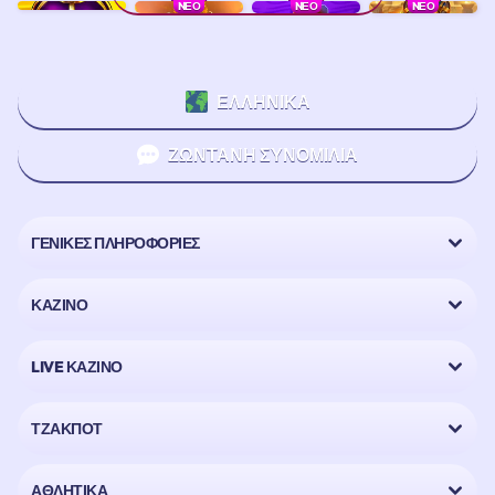
NΈΟ
NΈΟ
NΈΟ
ΕΛΛΗΝΙΚΆ
ΖΩΝΤΑΝΉ ΣΥΝΟΜΙΛΊΑ
ΓΕΝΙΚΈΣ ΠΛΗΡΟΦΟΡΊΕΣ
ΚΑΖΊΝΟ
LIVE ΚΑΖΊΝΟ
ΤΖΆΚΠΟΤ
ΑΘΛΗΤΙΚΆ