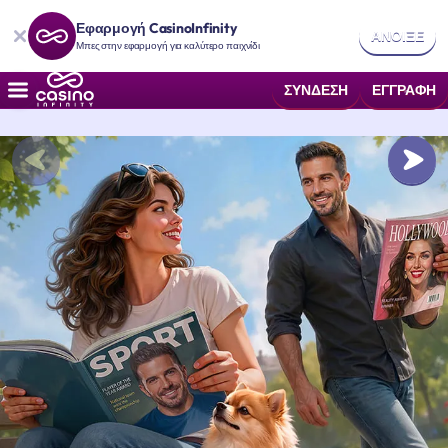
Εφαρμογή CasinoInfinity
ΆΝΟΙΞΕ
Μπες στην εφαρμογή για καλύτερο παιχνίδι
ΣΎΝΔΕΣΗ
ΕΓΓΡΑΦΉ