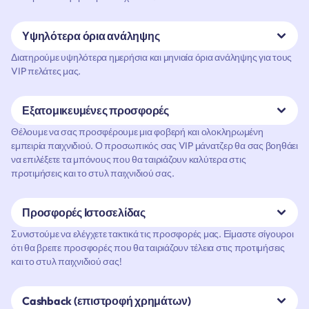
Υψηλότερα όρια ανάληψης
Διατηρούμε υψηλότερα ημερήσια και μηνιαία όρια ανάληψης για τους
VIP πελάτες μας.
Εξατομικευμένες προσφορές
Θέλουμε να σας προσφέρουμε μια φοβερή και ολοκληρωμένη
εμπειρία παιχνιδιού. Ο προσωπικός σας VIP μάνατζερ θα σας βοηθάει
να επιλέξετε τα μπόνους που θα ταιριάζουν καλύτερα στις
προτιμήσεις και το στυλ παιχνιδιού σας.
Προσφορές Ιστοσελίδας
Συνιστούμε να ελέγχετε τακτικά τις προσφορές μας. Είμαστε σίγουροι
ότι θα βρειτε προσφορές που θα ταιριάζουν τέλεια στις προτιμήσεις
και το στυλ παιχνιδιού σας!
Cashback (επιστροφή χρημάτων)