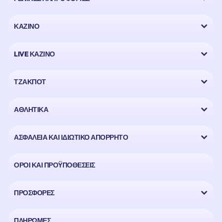
ΚΑΖΊΝΟ
LIVE ΚΑΖΊΝΟ
ΤΖΆΚΠΟΤ
ΑΘΛΗΤΙΚΆ
ΑΣΦΆΛΕΙΑ ΚΑΙ ΙΔΙΩΤΙΚΌ ΑΠΌΡΡΗΤΟ
ΌΡΟΙ ΚΑΙ ΠΡΟΫΠΟΘΈΣΕΙΣ
ΠΡΟΣΦΟΡΈΣ
ΠΛΗΡΩΜΈΣ