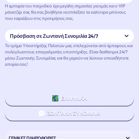
Η εμπειρία του παιχνιδιού έχει μεγάλη σημασίας για εμάς και ο VIP
μάνατζέρ σας θα σας βοηθήσει να επιλέξετε τα καλύτερα μπόνους
που ταιριάζουν στις προτιμήσεις σας.
Πρόσβαση σε Ζωντανή Συνομιλία 24/7
Το τμήμα Υποστήριξης Πελατών μας στελεχώνεται από έμπειρους και
πολύγλωσσους επαγγελματίες υποστήριξης. Είναι διαθέσιμοι 24/7
μέσω Ζωντανής Συνομιλίας και θα χαρούν να λύσουν οποιαδήποτε
απορία σας!
ΕΛΛΗΝΙΚΆ
ΖΩΝΤΑΝΉ ΣΥΝΟΜΙΛΊΑ
ΓΕΝΙΚΈΣ ΠΛΗΡΟΦΟΡΊΕΣ