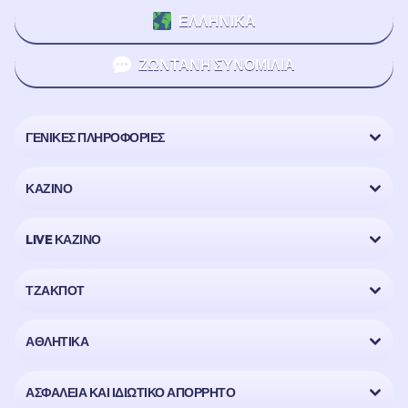
ΕΛΛΗΝΙΚΆ
ΖΩΝΤΑΝΉ ΣΥΝΟΜΙΛΊΑ
ΓΕΝΙΚΈΣ ΠΛΗΡΟΦΟΡΊΕΣ
ΚΑΖΊΝΟ
LIVE ΚΑΖΊΝΟ
ΤΖΆΚΠΟΤ
ΑΘΛΗΤΙΚΆ
ΑΣΦΆΛΕΙΑ ΚΑΙ ΙΔΙΩΤΙΚΌ ΑΠΌΡΡΗΤΟ