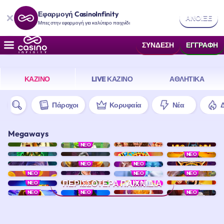
Εφαρμογή CasinoInfinity
ΆΝΟΙΞΕ
Μπες στην εφαρμογή για καλύτερο παιχνίδι
ΣΎΝΔΕΣΗ
ΕΓΓΡΑΦΉ
ΚΑΖΊΝΟ
LIVE ΚΑΖΊΝΟ
ΑΘΛΗΤΙΚΆ
Πάροχοι
Κορυφαία
Νέα
Megaways
NΈΟ
NΈΟ
NΈΟ
NΈΟ
NΈΟ
NΈΟ
NΈΟ
ΠΕΡΙΣΣΌΤΕΡΑ ΠΑΙΧΝΊΔΙΑ
NΈΟ
NΈΟ
NΈΟ
NΈΟ
NΈΟ