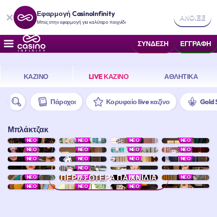
Εφαρμογή CasinoInfinity
ΆΝΟΙΞΕ
Μπες στην εφαρμογή για καλύτερο παιχνίδι
ΣΎΝΔΕΣΗ
ΕΓΓΡΑΦΉ
ΚΑΖΊΝΟ
LIVE ΚΑΖΊΝΟ
ΑΘΛΗΤΙΚΆ
Πάροχοι
Κορυφαίο live καζίνο
Gold 
Μπλάκτζακ
NΈΟ
NΈΟ
NΈΟ
NΈΟ
NΈΟ
NΈΟ
NΈΟ
NΈΟ
NΈΟ
NΈΟ
NΈΟ
NΈΟ
NΈΟ
ΠΕΡΙΣΣΌΤΕΡΑ ΠΑΙΧΝΊΔΙΑ
NΈΟ
NΈΟ
NΈΟ
NΈΟ
NΈΟ
NΈΟ
NΈΟ