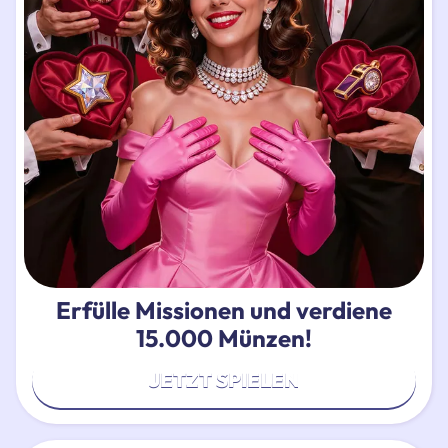
Erfülle Missionen und verdiene
15.000 Münzen!
JETZT SPIELEN