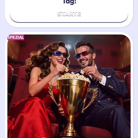
Tag!
STARTE
SPEZIAL