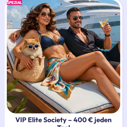
SPEZIAL
VIP Elite Society – 400 € jeden