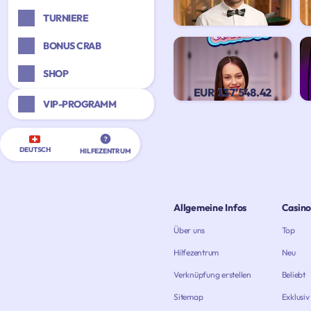
TURNIERE
BONUS CRAB
SHOP
EUR 137’548.42
VIP-PROGRAMM
DEUTSCH
HILFEZENTRUM
Allgemeine Infos
Casino
Über uns
Top
Hilfezentrum
Neu
Verknüpfung erstellen
Beliebt
Sitemap
Exklusiv