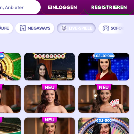
en, Anbieter
EINLOGGEN
REGISTRIEREN
ÄUFE
MEGAWAYS
LIVE-SPIELE
SOFORT-SP
600
€0.1-20’000
34
3
7
10
32
26
34
28
36
5
11
11
17
2
5
16
NEU
NEU
1
35
32
6
NEU
€0.1-500