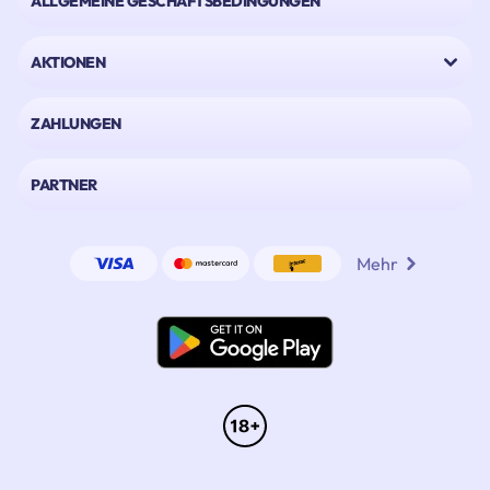
ALLGEMEINE GESCHÄFTSBEDINGUNGEN
AKTIONEN
ZAHLUNGEN
PARTNER
Mehr