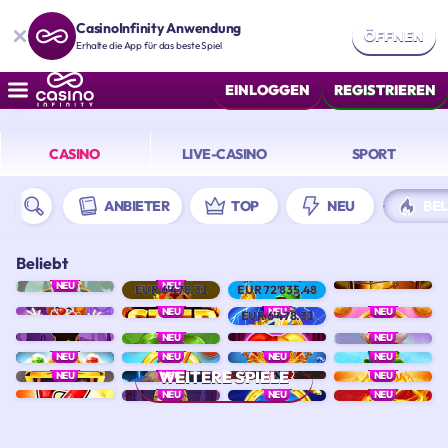
CasinoInfinity Anwendung
ÖFFNEN
Erhalte die App für das beste Spiel
EINLOGGEN
REGISTRIEREN
CASINO
LIVE-CASINO
SPORT
ANBIETER
TOP
NEU
BEL
Beliebt
NEU
NEU
EUR 6’478.31
EUR 72’835.48
NEU
NEU
NEU
EUR 6’478.31
NEU
NEU
NEU
NEU
NEU
NEU
WEITERE SPIELE
NEU
NEU
NEU
NEU
NEU
NEU