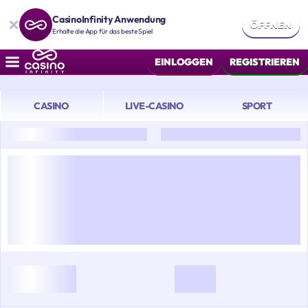
CasinoInfinity Anwendung
ÖFFNEN
Erhalte die App für das beste Spiel
EINLOGGEN
REGISTRIEREN
CASINO
LIVE-CASINO
SPORT