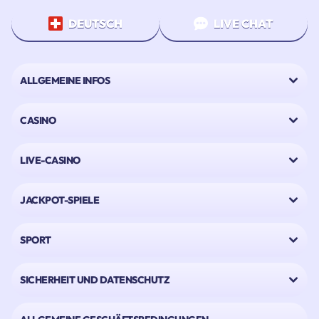
DEUTSCH
LIVE CHAT
ALLGEMEINE INFOS
CASINO
LIVE-CASINO
JACKPOT-SPIELE
SPORT
SICHERHEIT UND DATENSCHUTZ