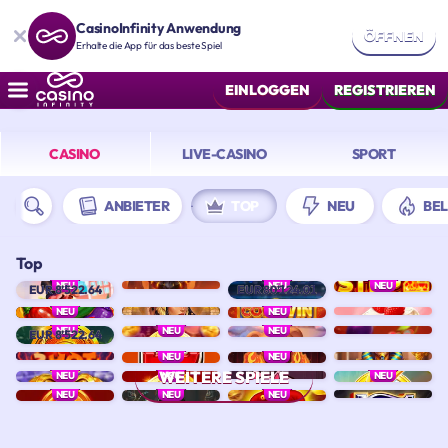
CasinoInfinity Anwendung
ÖFFNEN
Erhalte die App für das beste Spiel
EINLOGGEN
REGISTRIEREN
CASINO
LIVE-CASINO
SPORT
ANBIETER
TOP
NEU
BEL
Top
NEU
NEU
NEU
EUR 8’522.64
EUR 80’124.01
NEU
NEU
NEU
NEU
NEU
EUR 8’522.64
NEU
NEU
WEITERE SPIELE
NEU
NEU
NEU
NEU
NEU
NEU