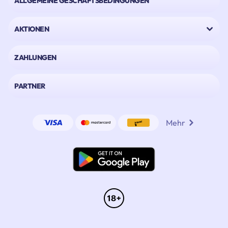
ALLGEMEINE GESCHÄFTSBEDINGUNGEN
AKTIONEN
ZAHLUNGEN
PARTNER
Mehr