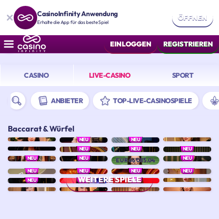
CasinoInfinity Anwendung
ÖFFNEN
Erhalte die App für das beste Spiel
EINLOGGEN
REGISTRIEREN
CASINO
LIVE-CASINO
SPORT
ANBIETER
TOP-LIVE-CASINOSPIELE
Baccarat & Würfel
NEU
NEU
NEU
NEU
NEU
NEU
NEU
NEU
EUR 66’085.04
NEU
NEU
NEU
NEU
WEITERE SPIELE
NEU
NEU
NEU