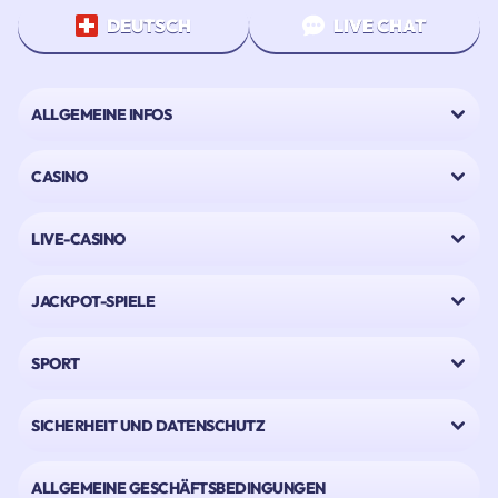
DEUTSCH
LIVE CHAT
ALLGEMEINE INFOS
CASINO
LIVE-CASINO
JACKPOT-SPIELE
SPORT
SICHERHEIT UND DATENSCHUTZ
ALLGEMEINE GESCHÄFTSBEDINGUNGEN