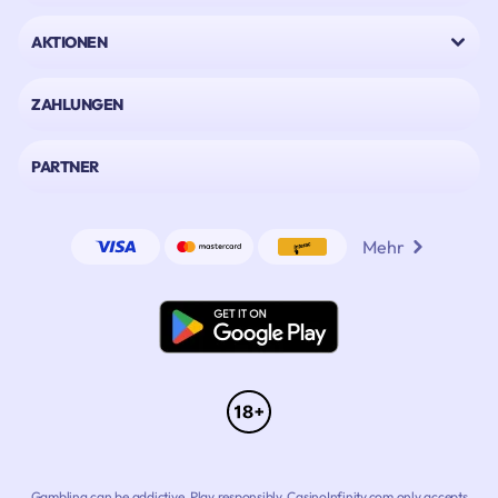
Roulette haben wir auch einige Roulette Neuheiten im Angebot, wie zum Beispiel
Double Ball Roulette! Tätige deine Einzahlung, hol dir deinen Live Casino Bonus
AKTIONEN
und schau dir unser tolles Live Casino Angebot an!
ZAHLUNGEN
PARTNER
Mehr
Gambling can be addictive. Play responsibly. CasinoInfinity.com only accepts