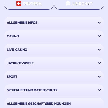
deine Gewinnserie im Online Live Casino!
DEUTSCH
LIVE CHAT
CasinoInfinity: Wähle deine Lieblingsmünzen
Wusstest du, dass du unser Live Casino mit den beliebtesten Kryptowährungen
und Coins nutzen kannst? Natürlich kannst du alle verfügbaren
ALLGEMEINE INFOS
Einzahlungsmethoden für dein Spiel im Online Live Casino nutzen. Neben den
gängigsten Einzahlungsmethoden wie Banküberweisung, Klarna (Sofort) oder
Visa/Mastercard kannst du bei CasinoInfinity auch mit deinen geliebten Coins wie
CASINO
Bitcoin, Litecoin, Ripple oder Ethereum einzahlen!
Spiele Blackjack online bei CasinoInfinity
LIVE-CASINO
Du suchst ein Online Casino, in dem du Blackjack online spielen kannst? Dann
bist du hier genau richtig! Wähle aus unserer riesigen Auswahl an Blackjack
JACKPOT-SPIELE
Online Tischen und spiele das beliebteste Kartenspiel mit dem besten Blackjack
Bonus bei CasinoInfinity. In unserem Live-Casino führen dich die sympathischen
Live Dealer gerne durch das Spiel!
SPORT
Roulette online spielen
SICHERHEIT UND DATENSCHUTZ
Das wohl beliebteste Tischspiel aller Zeiten ist und bleibt Roulette. Deshalb
kommst du nicht drum herum, Live Casino Roulette online zu spielen. Genau wie
im Casino um die Ecke platzierst du deinen Einsatz auf dem Tisch und kannst in
Echtzeit beobachten, wo die Kugel zum Stillstand kommt. Neben den Standard-
ALLGEMEINE GESCHÄFTSBEDINGUNGEN
Roulette-Varianten wie dem amerikanischen Roulette oder dem französischen