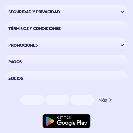
SEGURIDAD Y PRIVACIDAD
TÉRMINOS Y CONDICIONES
PROMOCIONES
PAGOS
SOCIOS
Más