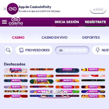
App de CasinoInfinity
ABRIR
Accede a la app para disfrutar del juego
INICIA SESIÓN
REGÍSTRATE
CASINO
CASINO EN VIVO
DEPORTES
PROVEEDORES
DESTACADOS
NUE
Destacados
NUEVO
NUEVO
NUEVO
1595,79 €
77.713,34 €
NUEVO
NUEVO
NUEVO
NUEVO
1595,79 €
NUEVO
NUEVO
NUEVO
MÁS JUEGOS
NUEVO
NUEVO
NUEVO
NUEVO
NUEVO