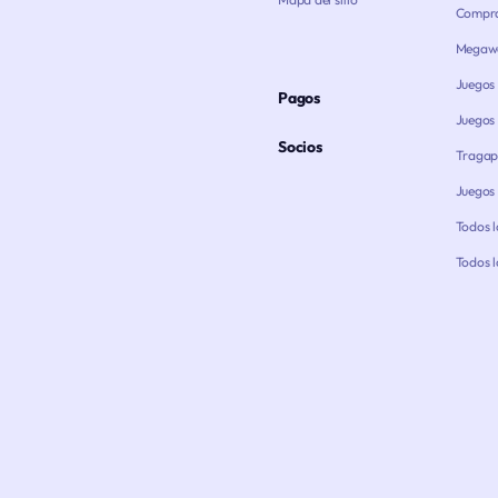
Compra
Megaw
Juegos 
Pagos
Juegos
Socios
Tragap
Juegos
Todos l
Todos l