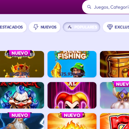
Juegos, Categorí
ESTACADOS
NUEVOS
POPULARES
EXCLUS
NUEVO
6502,29 €
175.938,90 €
NUE
NUEVO
NUEVO