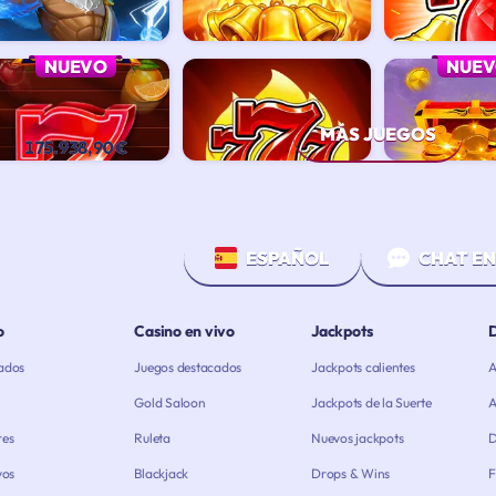
NUEVO
NUE
MÁS JUEGOS
175.938,90 €
ESPAÑOL
CHAT EN
o
Casino en vivo
Jackpots
ados
Juegos destacados
Jackpots calientes
A
Gold Saloon
Jackpots de la Suerte
A
res
Ruleta
Nuevos jackpots
D
vos
Blackjack
Drops & Wins
F