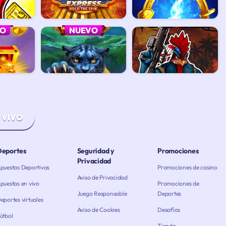
VO
NUEVO
 VIVO
Deportes
Seguridad y
Promociones
Privacidad
puestas Deportivas
Promociones de casino
Aviso de Privacidad
puestas en vivo
Promociones de
Juego Responsable
Deportes
eportes virtuales
Aviso de Cookies
Desafíos
útbol
Tienda