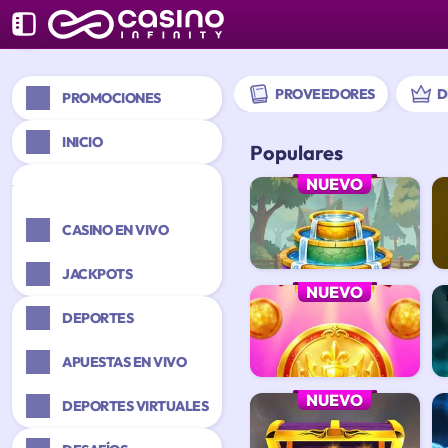
PROVEEDORES
D
PROMOCIONES
INICIO
Populares
NUEVO
CASINO
CASINO EN VIVO
JACKPOTS
NUEVO
DEPORTES
APUESTAS EN VIVO
NUEVO
DEPORTES VIRTUALES