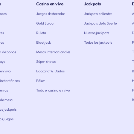
o
Casino en vivo
Jackpots
ados
Juegos destacados
Jackpots calientes
A
Gold Saloon
Jackpots de la Suerte
A
res
Ruleta
Nuevos jackpots
D
vos
Blackjack
Todos los jackpots
F
 de bonos
Mesas Internacionales
T
ays
Súper shows
T
en vivo
Baccarat & Dados
B
 instantáneos
Póker
H
erras
Todo el casino en vivo
F
 de mesa
B
os jackpots
os juegos