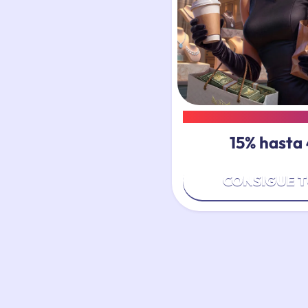
CASHBACK 
15% hasta
CONSIGUE 