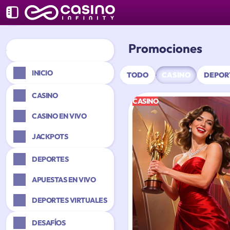
Promociones
PROMOCIONES
INICIO
TODO
CASINO
DEPOR
CASINO
CASINO
CASINO EN VIVO
JACKPOTS
DEPORTES
APUESTAS EN VIVO
DEPORTES VIRTUALES
DESAFÍOS