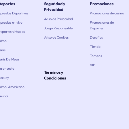
Deportes
Seguridad y
Promociones
Privacidad
puestas Deportivas
Promociones de casino
Aviso de Privacidad
puestas en vivo
Promociones de
Juego Responsable
Deportes
eportes virtuales
Aviso de Cookies
Desafíos
útbol
Tienda
enis
Torneos
enis De Mesa
VIP
aloncesto
Términos y
Condiciones
ockey
útbol Americano
éisbol