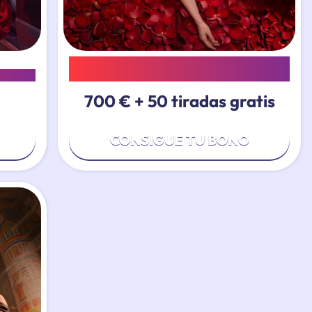
BONO DE RECARGA DE FIN DE
ANAL
SEMANA
700 € + 50 tiradas gratis
CONSIGUE TU BONO