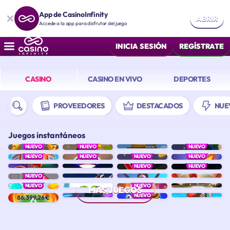
App de CasinoInfinity
ABRIR
Accede a la app para disfrutar del juego
INICIA SESIÓN
REGÍSTRATE
CASINO
CASINO EN VIVO
DEPORTES
PROVEEDORES
DESTACADOS
NUE
Juegos instantáneos
NUEVO
NUEVO
NUEVO
NUEVO
NUEVO
NUEVO
NUEVO
NUEVO
NUEVO
NUEVO
NUEVO
NUEVO
MÁS JUEGOS
NUEVO
86.399,26 €