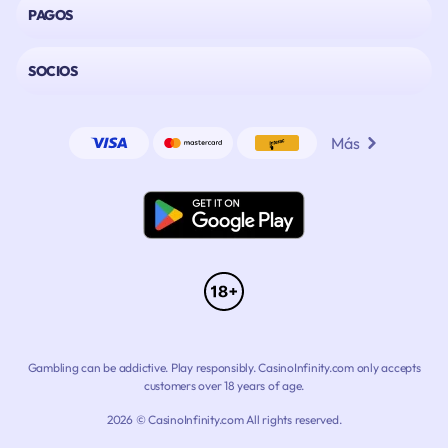
PAGOS
SOCIOS
Más
Gambling can be addictive. Play responsibly. CasinoInfinity.com only accepts
customers over 18 years of age.
2026 © CasinoInfinity.com All rights reserved.