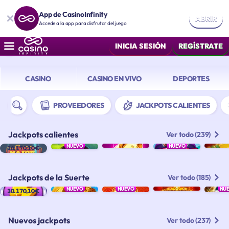
App de CasinoInfinity
ABRIR
Accede a la app para disfrutar del juego
INICIA SESIÓN
REGÍSTRATE
CASINO
CASINO EN VIVO
DEPORTES
PROVEEDORES
JACKPOTS CALIENTES
Jackpots calientes
Ver todo (239)
NUEVO
NUEVO
10.170,10 €
Jackpots de la Suerte
Ver todo (185)
NUEVO
NUEVO
NU
10.170,10 €
Nuevos jackpots
Ver todo (237)