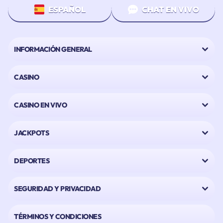
ESPAÑOL
CHAT EN VIVO
INFORMACIÓN GENERAL
CASINO
CASINO EN VIVO
JACKPOTS
DEPORTES
SEGURIDAD Y PRIVACIDAD
TÉRMINOS Y CONDICIONES