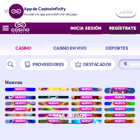
App de CasinoInfinity
ABRIR
Accede a la app para disfrutar del juego
INICIA SESIÓN
REGÍSTRATE
CASINO
CASINO EN VIVO
DEPORTES
PROVEEDORES
DESTACADOS
NUE
Nuevos
NUEVO
NUEVO
NUEVO
9572,93 €
NUEVO
NUEVO
NUEVO
NUEVO
NUEVO
NUEVO
NUEVO
NUEVO
NUEVO
NUEVO
MÁS JUEGOS
NUEVO
NUEVO
NUEVO
NUEVO
NUEVO
NUEVO
NUEVO