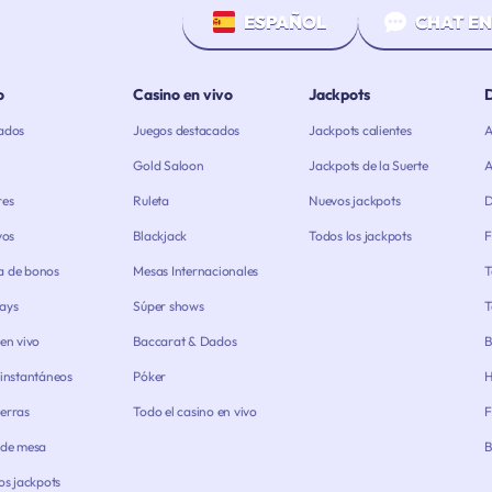
ESPAÑOL
CHAT EN
o
Casino en vivo
Jackpots
ados
Juegos destacados
Jackpots calientes
A
Gold Saloon
Jackpots de la Suerte
A
res
Ruleta
Nuevos jackpots
D
vos
Blackjack
Todos los jackpots
F
 de bonos
Mesas Internacionales
T
ays
Súper shows
T
en vivo
Baccarat & Dados
B
 instantáneos
Póker
H
erras
Todo el casino en vivo
F
 de mesa
B
os jackpots