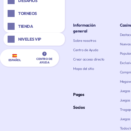
DESAFÍOS
TORNEOS
Información
Casin
TIENDA
general
Destac
NIVELES VIP
Sobre nosotros
Nuevos
Centro de Ayuda
Popula
CENTRO DE
Crear acceso directo
ESPAÑOL
AYUDA
Exclusi
Mapa del sitio
Compra
Megaw
Juegos 
Pagos
Juegos
Socios
Tragap
Juegos
Todos l